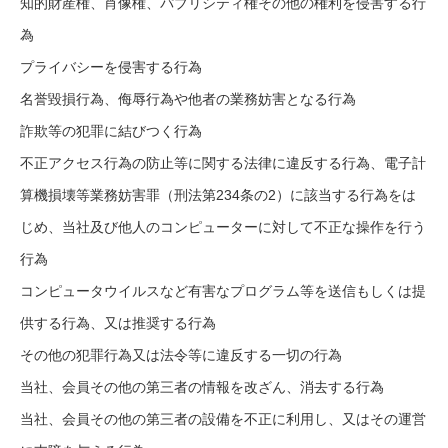
知的財産権、肖像権、パブリシティ権その他の権利を侵害する行
為
プライバシーを侵害する行為
名誉毀損行為、侮辱行為や他者の業務妨害となる行為
詐欺等の犯罪に結びつく行為
不正アクセス行為の防止等に関する法律に違反する行為、電子計
算機損壊等業務妨害罪（刑法第234条の2）に該当する行為をは
じめ、当社及び他人のコンピューターに対して不正な操作を行う
行為
コンピュータウイルスなど有害なプログラム等を送信もしくは提
供する行為、又は推奨する行為
その他の犯罪行為又は法令等に違反する一切の行為
当社、会員その他の第三者の情報を改ざん、消去する行為
当社、会員その他の第三者の設備を不正に利用し、又はその運営